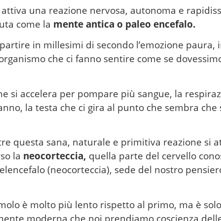
si attiva una reazione nervosa, autonoma e rapidis
iuta come la
mente antica o paleo encefalo.
partire in millesimi di secondo l’emozione paura, 
o organismo che ci fanno sentire come se dovessi
 che si accelera per pompare più sangue, la respi
fanno, la testa che ci gira al punto che sembra che
e questa sana, naturale e primitiva reazione si at
rso la
neocorteccia,
quella parte del cervello cono
encefalo (neocorteccia), sede del nostro pensiero
olo è molto più lento rispetto al primo, ma è so
a mente moderna che noi prendiamo coscienza delle