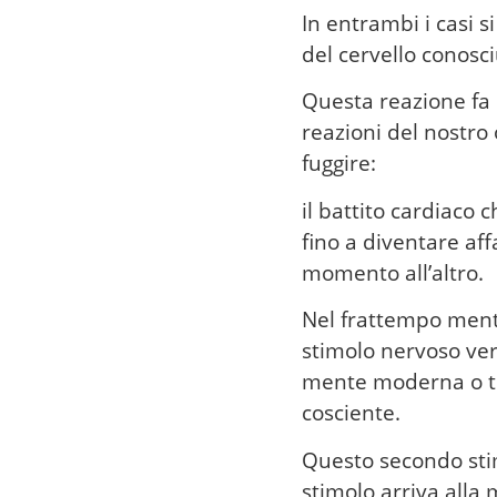
In entrambi i casi 
del cervello conosc
Questa reazione fa 
reazioni del nostr
fuggire:
il battito cardiaco
fino a diventare af
momento all’altro.
Nel frattempo mentr
stimolo nervoso ve
mente moderna o tel
cosciente.
Questo secondo stim
stimolo arriva all