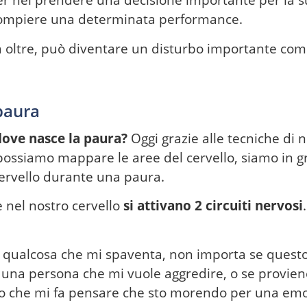
er nel prendere una decisione importante per la 
l compiere una determinata performance.
 oltre, può diventare un disturbo importante com
paura
 dove nasce
la paura?
Oggi grazie alle tecniche di
 possiamo mappare le aree del cervello, siamo in g
ervello durante una paura.
e nel nostro cervello
si attivano 2 circuiti nervosi
qualcosa che mi spaventa, non importa se questo
 una persona che mi vuole aggredire, o se provie
co che mi fa pensare che sto morendo per una emo