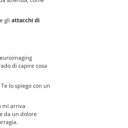
sua azienda, come
e gli
attacchi di
 neuroimaging
rado di capire cosa
. Te lo spiego con un
 mi arriva
ne da un dolore
rragia.