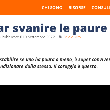
CHI SONO
RISORSE
CONSUL
r svanire le paure
Pubblicato il
13 Settembre 2022
Stile di vita
stabilire se uno ha paura o meno, è saper conviver
ndizionare dalla stessa. Il coraggio è questo
.